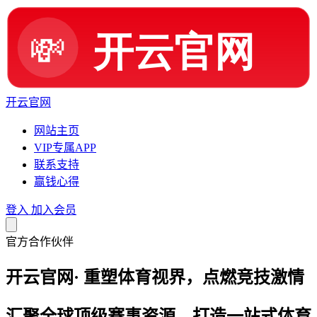
开云官网
网站主页
VIP专属APP
联系支持
赢钱心得
登入
加入会员
官方合作伙伴
开云官网
· 重塑体育视界，
点燃竞技激情
汇聚全球顶级赛事资源，打造一站式体育