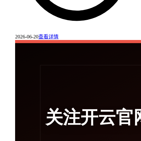
2026-06-20
查看详情