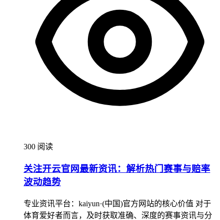
300 阅读
关注开云官网最新资讯：解析热门赛事与赔率
波动趋势
专业资讯平台：kaiyun·(中国)官方网站的核心价值 对于
体育爱好者而言，及时获取准确、深度的赛事资讯与分