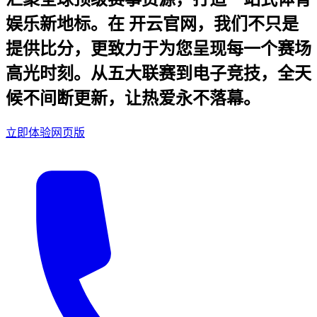
娱乐新地标。在
开云官网
，我们不只是
提供比分，更致力于为您呈现每一个赛场
高光时刻。从五大联赛到电子竞技，全天
候不间断更新，让热爱永不落幕。
立即体验网页版