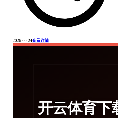
2026-06-24
查看详情