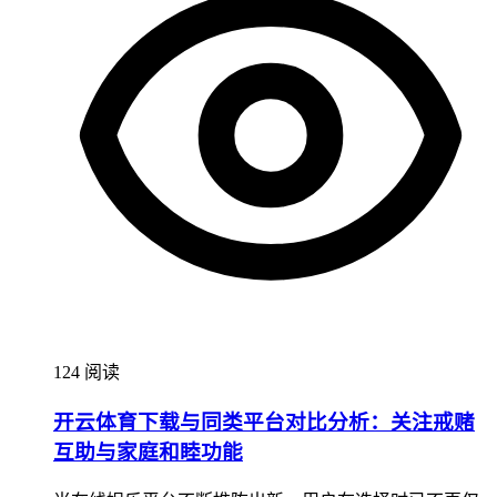
124 阅读
开云体育下载与同类平台对比分析：关注戒赌
互助与家庭和睦功能