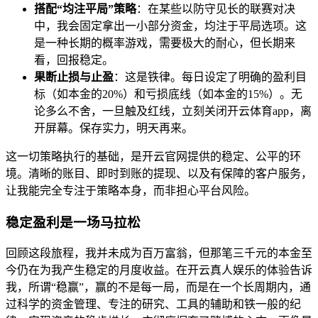
搭配“均注平局”策略
：在某些以防守见长的联赛对决
中，我会固定拿出一小部分资金，均注于平局选项。这
是一种长期的概率游戏，需要极大的耐心，但长期来
看，回报稳定。
果断止损与止盈
：这是铁律。每日设定了明确的盈利目
标（如本金的20%）和亏损底线（如本金的15%）。无
论多么不舍，一旦触及红线，立刻关闭开云体育app，离
开屏幕。保存实力，明天再来。
这一切策略执行的基础，是开云官网提供的稳定、公平的环
境。清晰的账目、即时到账的提现、以及有保障的客户服务，
让我能完全专注于策略本身，而非担心平台风险。
稳定盈利是一场马拉松
回顾这段旅程，我并未成为百万富翁，但那笔三千元的本金至
今仍在为我产生稳定的月度收益。在开云真人娱乐的体验告诉
我，所谓“稳赢”，赢的不是每一局，而是在一个长周期内，通
过科学的资金管理、专注的研究、工具的辅助和铁一般的纪