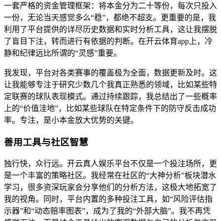
一套严格的资金管理框架：将本金分为二十等份，每次只投入
一份，无论当天感觉多么“稳”，都绝不超支。更重要的是，我
利用了平台提供的详尽历史数据和实时分析工具，这让我摆脱
了盲目下注，转而进行有依据的判断。在开云体育app上，冷
静和纪律远比所谓的“灵感”重要。
我发现，平台对各类赛事的覆盖极为全面，数据更新及时。这
让我能够专注于研究少数几个我真正熟悉的领域，比如某些特
定联赛的球队表现模式。通过持续跟踪，我总结出了一些概率
上的“价值洼地”，比如某些球队在特定条件下的防守反击成功
率。专注，是小本金放大优势的关键。
善用工具与社区智慧
独行快，众行远。开云真人娱乐平台不仅是一个投注场所，更
是一个丰富的策略社区。我经常在社区的“大神分析”板块潜水
学习，很多资深玩家会分享他们的分析方法，这极大地拓宽了
我的视角。同时，平台内置的多种投注工具，如“风险评估指
示器”和“动态赔率图表”，成为了我的“外部大脑”。我不再凭