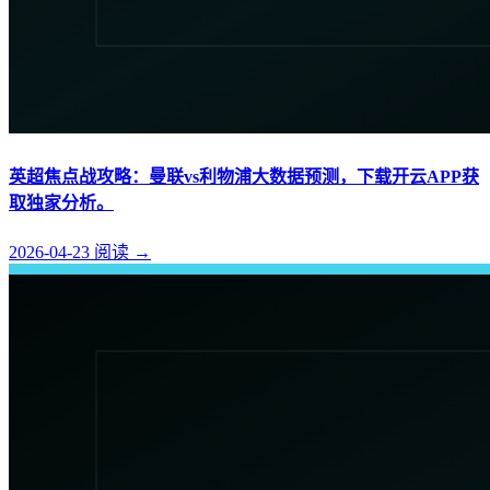
英超焦点战攻略：曼联vs利物浦大数据预测，下载开云APP获
取独家分析。
2026-04-23
阅读
→