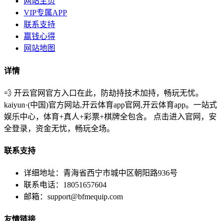
网站主页
VIP专属APP
联系支持
赢钱心得
网站地图
详情
💨 开云官网官方入口在此，防劫持技术加持，畅玩无忧。
kaiyun·(中国)官方网站,开云体育app官网,开云体育app。一站式
娱乐中心，体育+真人+彩票+棋牌全包含。 点击进入官网，安
全登录，资金无忧，畅玩全场。
联系支持
详细地址：青海省西宁市城中区朝阳路936号
联系电话：18051657604
邮箱：
support@bfmequip.com
友情链接